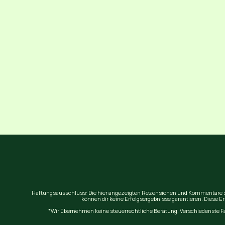
Haftungsausschluss: Die hier angezeigten Rezensionen und Kommentare sta
können dir keine Erfolgsergebnisse garantieren. Diese E
*Wir übernehmen keine steuerrechtliche Beratung. Verschiedenste Fak