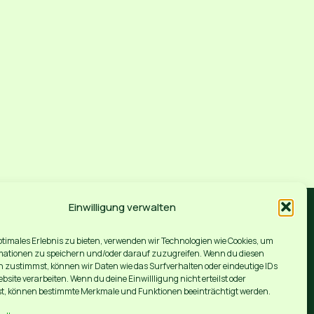
Einwilligung verwalten
ptimales Erlebnis zu bieten, verwenden wir Technologien wie Cookies, um
mationen zu speichern und/oder darauf zuzugreifen. Wenn du diesen
 zustimmst, können wir Daten wie das Surfverhalten oder eindeutige IDs
. Niemand wurde in irgendeiner Weise für diese Bewertungen entlohnt! Wir
ategien umsetzt und selber etwas für Deinen Erfolg tust.
ebsite verarbeiten. Wenn du deine Einwillligung nicht erteilst oder
t, können bestimmte Merkmale und Funktionen beeinträchtigt werden.
persönlichen Steuerberater oder an das für Sie zuständige Finanzamt.