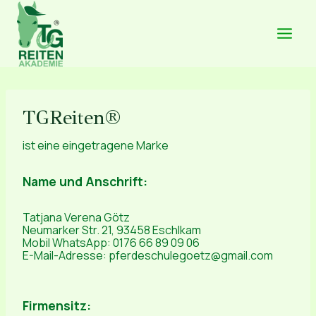
Zum
Inhalt
springen
TGReiten®
ist eine eingetragene Marke
Name und Anschrift:
Tatjana Verena Götz
Neumarker Str. 21, 93458 Eschlkam
Mobil WhatsApp: 0176 66 89 09 06
E-Mail-Adresse: pferdeschulegoetz@gmail.com
Firmensitz: