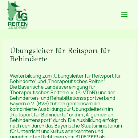
Zum
Inhalt
springen
Übungsleiter für Reitsport für
Behinderte
Weiterbildung zum „Übungsleiter für Reitsport für
Behinderte“ und „Therapeutisches Reiten“
Die Bayerische Landesvereinigung für
Therapeutisches Reiten e.V. (BLVThR) und der
Behinderten- und Rehabilitationssportverband
Bayern e.V. (BVS) führen gemeinsam die
kombinierte Ausbildung zur Übungsleiter/in im
„Reitsport für Behinderte“ und im „Allgemeinen
Behindertensport“ durch. Die Ausbildung erfolgt
nach den durch das Bayerische Staatsministerium
für Unterricht und Kultus anerkannten und
genehmigten Richtlinien vom 31.08.1999 als